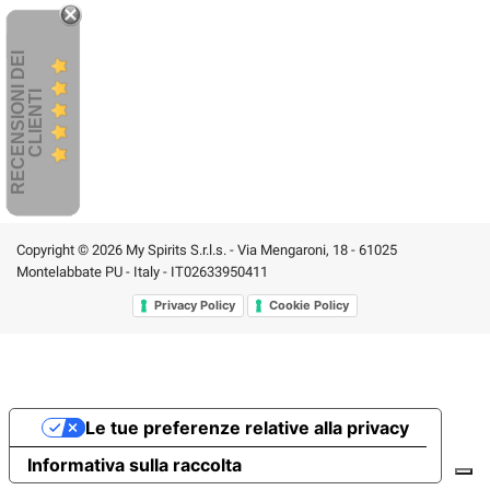
R
E
C
E
N
S
I
O
I
D
E
I
C
L
I
E
N
T
N
I
Copyright © 2026 My Spirits S.r.l.s. - Via Mengaroni, 18 - 61025
Montelabbate PU - Italy - IT02633950411
Privacy Policy
Cookie Policy
Le tue preferenze relative alla privacy
Informativa sulla raccolta