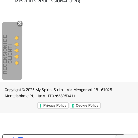
MYSPIRITS PROFESSIONAL (B2B)
R
E
C
E
N
S
I
O
I
D
E
I
C
L
I
E
N
T
N
I
Copyright © 2026 My Spirits S.r.l.s. - Via Mengaroni, 18 - 61025
Montelabbate PU - Italy - IT02633950411
Privacy Policy
Cookie Policy