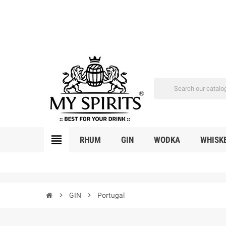
view_headline
RHUM
GIN
WODKA
WHISK
chevron_right
GIN
chevron_right
Portugal