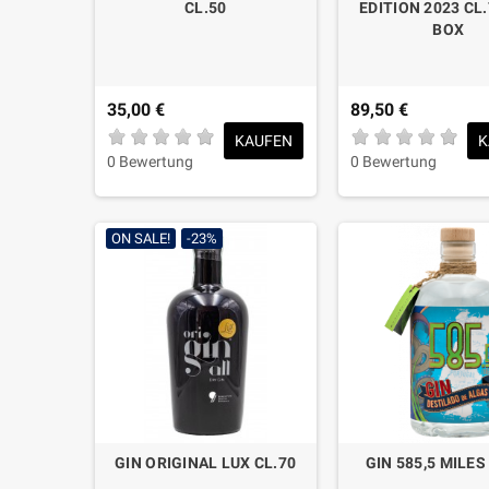
CL.50
EDITION 2023 CL.
BOX
35,00 €
89,50 €
KAUFEN
K
0 Bewertung
0 Bewertung
ON SALE!
-23%
GIN ORIGINAL LUX CL.70
GIN 585,5 MILES