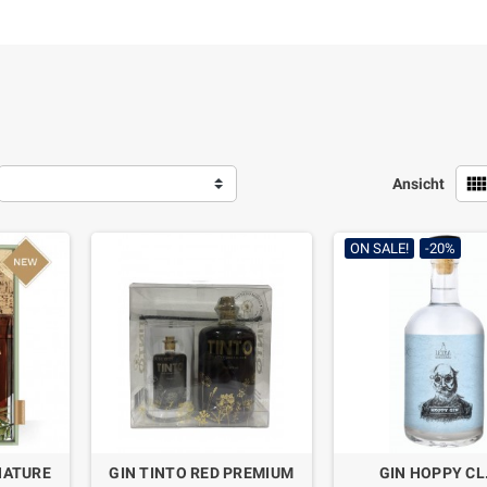
view_comf
Ansicht
ON SALE!
-20%
NATURE
GIN TINTO RED PREMIUM
GIN HOPPY CL