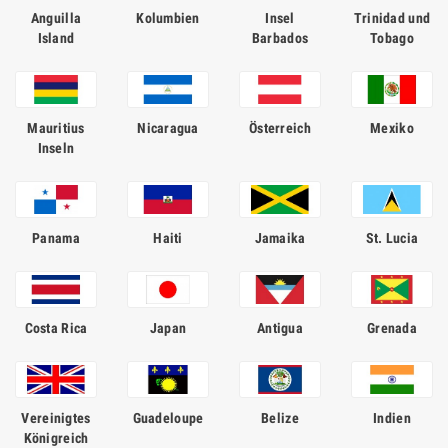
Anguilla
Kolumbien
Insel
Trinidad und
Island
Barbados
Tobago
Mauritius
Nicaragua
Österreich
Mexiko
Inseln
Panama
Haiti
Jamaika
St. Lucia
Costa Rica
Japan
Antigua
Grenada
Vereinigtes
Guadeloupe
Belize
Indien
Königreich