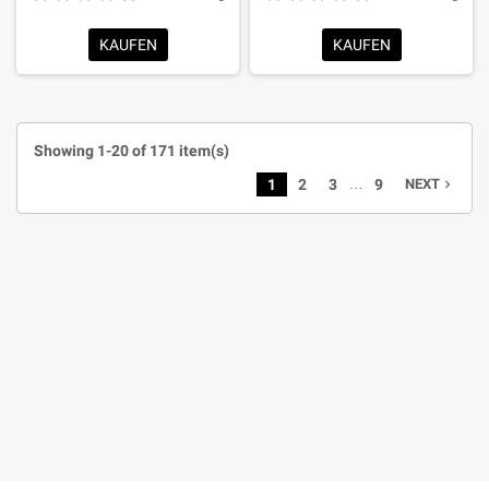
KAUFEN
KAUFEN
Showing 1-20 of 171 item(s)
…
1
2
3
9
NEXT
navigate_next