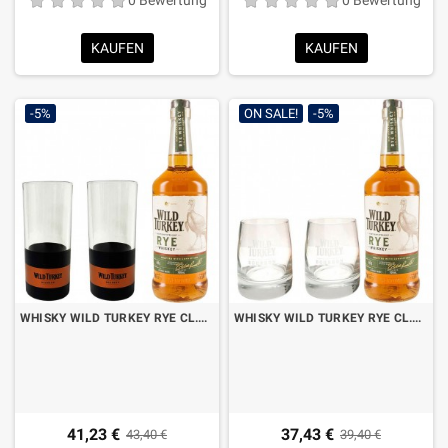
KAUFEN
KAUFEN
-5%
ON SALE!
-5%
WHISKY WILD TURKEY RYE CL.70 MIT 2 HOHEN GLÄSERN
WHISKY WILD TURKEY RYE CL.70 MIT 2 NIEDRIGEN GLÄSERN
41,23 €
37,43 €
43,40 €
39,40 €