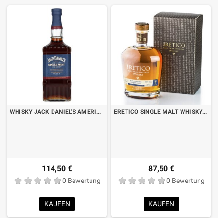
WHISKY JACK DANIEL'S AMERICAN SINGLE MALT OLOROSO SHERRY CASK LT.1
ERÈTICO SINGLE MALT WHISKY 7 JAHRE IN GRAPPA- UND AMARONEFÄSSERN CL.70 MIT KOFFER
114,50 €
87,50 €
0 Bewertung
0 Bewertung
KAUFEN
KAUFEN