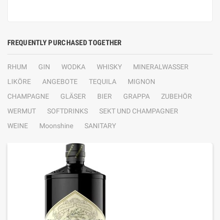
FREQUENTLY PURCHASED TOGETHER
RHUM
GIN
WODKA
WHISKY
MINERALWASSER
LIKÖRE
ANGEBOTE
TEQUILA
MIGNON
CHAMPAGNE
GLÄSER
BIER
GRAPPA
ZUBEHÖR
WERMUT
SOFTDRINKS
SEKT UND CHAMPAGNER
WEINE
Moonshine
SANITARY