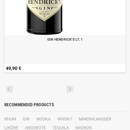
GIN HENDRICK'S LT. 1
49,90 €
RECOMMENDED PRODUCTS
RHUM
GIN
WODKA
WHISKY
MINERALWASSER
LIKÖRE
ANGEBOTE
TEQUILA
MIGNON