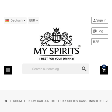
Sign in
person
Deutsch
EUR
Blog
library_books
B2B
0
search
view_headline
shopping_cart
chevron_right
chevron_right
RHUM
RHUM CAB RON TRIPLE OAK SHERRY CASK FINISHED CL.70