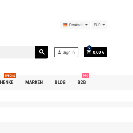
Deutsch
EUR
0
search
person
shopping_cart
Sign in
0,00 €
SPECIAL
PRO
CHENKE
MARKEN
BLOG
B2B