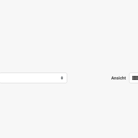
view_comf
Ansicht