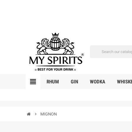
view_headline
RHUM
GIN
WODKA
WHISK
chevron_right
MIGNON