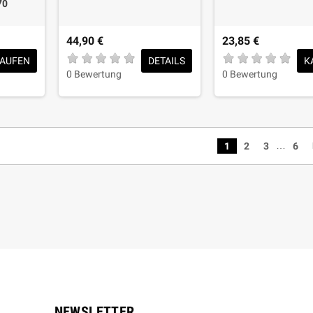
70
44,90 €
23,85 €
AUFEN
DETAILS
K
0 Bewertung
0 Bewertung
…
1
2
3
6
NEWSLETTER