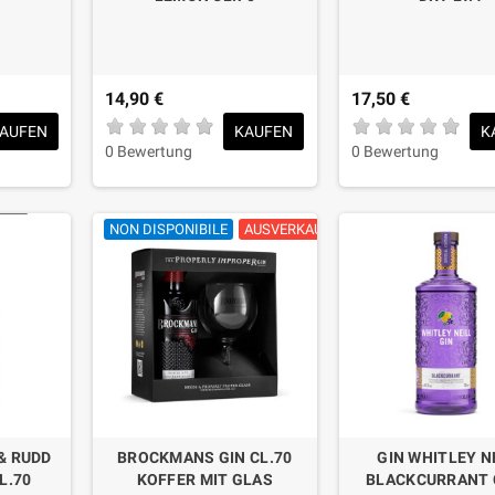
14,90 €
17,50 €
AUFEN
KAUFEN
K
0 Bewertung
0 Bewertung
NON DISPONIBILE
AUSVERKAUFT
& RUDD
BROCKMANS GIN CL.70
GIN WHITLEY N
L.70
KOFFER MIT GLAS
BLACKCURRANT 