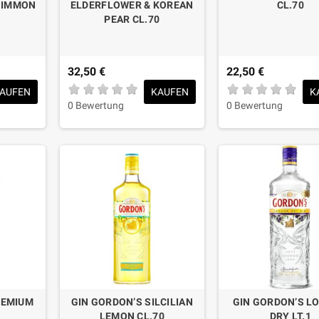
SIMMON
ELDERFLOWER & KOREAN
CL.70
PEAR CL.70
32,50 €
22,50 €
AUFEN
KAUFEN
K
0 Bewertung
0 Bewertung
REMIUM
GIN GORDON’S SILCILIAN
GIN GORDON’S L
0
LEMON CL.70
DRY LT.1