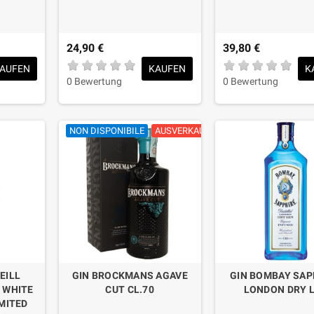
24,90 €
39,80 €
AUFEN
KAUFEN
K
0 Bewertung
0 Bewertung
NON DISPONIBILE
AUSVERKAUFT
EILL
GIN BROCKMANS AGAVE
GIN BOMBAY SAP
 WHITE
CUT CL.70
LONDON DRY L
MITED