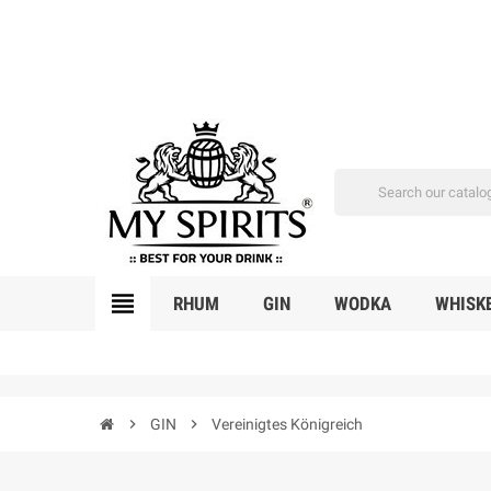
view_headline
RHUM
GIN
WODKA
WHISK
chevron_right
GIN
chevron_right
Vereinigtes Königreich