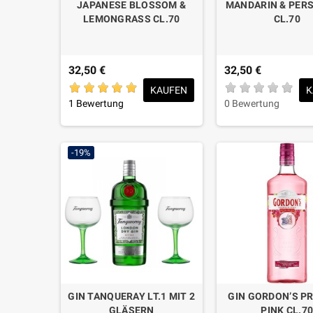
JAPANESE BLOSSOM &
MANDARIN & PER
LEMONGRASS CL.70
CL.70
32,50 €
32,50 €
KAUFEN
K
1 Bewertung
0 Bewertung
-19%
GIN TANQUERAY LT.1 MIT 2
GIN GORDON’S P
GLÄSERN
PINK CL.7