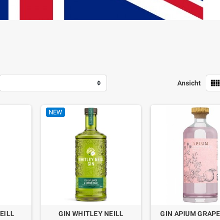
view_comf
Ansicht
NEW
EILL
GIN WHITLEY NEILL
GIN APIUM GRAP