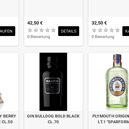
42,50 €
32,50 €
AUFEN
DETAILS
K
0 Bewertung
0 Bewertung
Y BERRY
GIN BULLDOG BOLD BLACK
PLYMOUTH ORIGIN
 CL.50
CL.70
LT.1 "SPARFOR