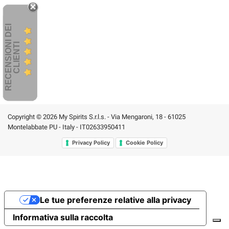
R
E
C
E
N
S
I
O
I
D
E
I
C
L
I
E
N
T
N
I
Copyright © 2026 My Spirits S.r.l.s. - Via Mengaroni, 18 - 61025
Montelabbate PU - Italy - IT02633950411
Privacy Policy
Cookie Policy
Le tue preferenze relative alla privacy
Informativa sulla raccolta