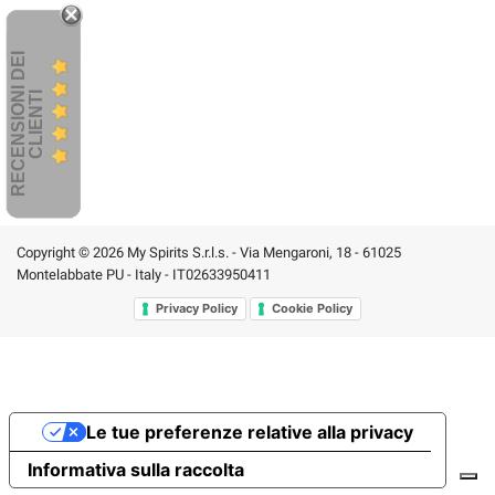
R
E
C
E
N
S
I
O
I
D
E
I
C
L
I
E
N
T
N
I
Copyright © 2026 My Spirits S.r.l.s. - Via Mengaroni, 18 - 61025
Montelabbate PU - Italy - IT02633950411
Privacy Policy
Cookie Policy
Le tue preferenze relative alla privacy
Informativa sulla raccolta