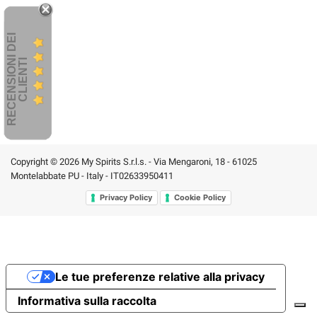
R
E
C
E
N
S
I
O
I
D
E
I
C
L
I
E
N
T
N
I
Copyright © 2026 My Spirits S.r.l.s. - Via Mengaroni, 18 - 61025
Montelabbate PU - Italy - IT02633950411
Privacy Policy
Cookie Policy
Le tue preferenze relative alla privacy
Informativa sulla raccolta