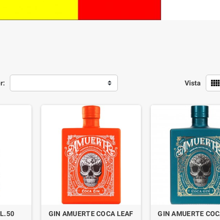
view_comf
r:
Vista
L.50
GIN AMUERTE COCA LEAF
GIN AMUERTE COC