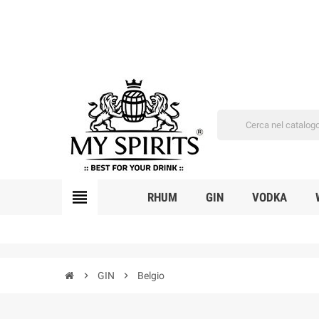
view_headline
RHUM
GIN
VODKA
chevron_right
GIN
chevron_right
Belgio