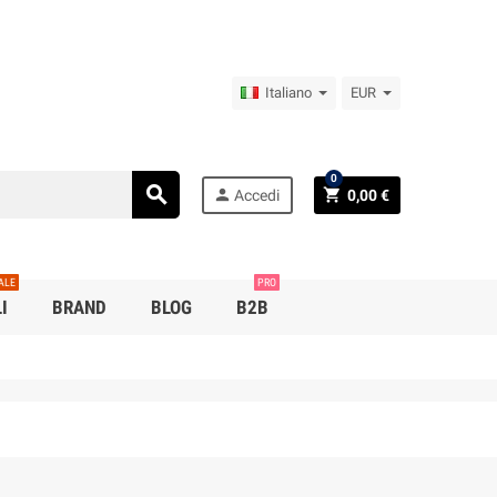
Italiano
EUR
0
search
person
shopping_cart
Accedi
0,00 €
ALE
PRO
I
BRAND
BLOG
B2B