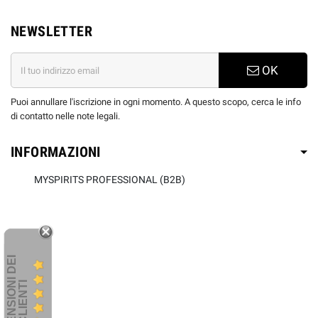
NEWSLETTER
OK
Puoi annullare l'iscrizione in ogni momento. A questo scopo, cerca le info
di contatto nelle note legali.
INFORMAZIONI
MYSPIRITS PROFESSIONAL (B2B)
R
E
C
E
N
S
I
O
I
D
E
I
C
L
I
E
N
T
N
I