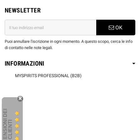
NEWSLETTER
OK
Puoi annullare l'iscrizione in ogni momento. A questo scopo, cerca le info
di contatto nelle note legali.
INFORMAZIONI
MYSPIRITS PROFESSIONAL (B2B)
R
E
C
E
N
S
I
O
I
D
E
I
C
L
I
E
N
T
N
I