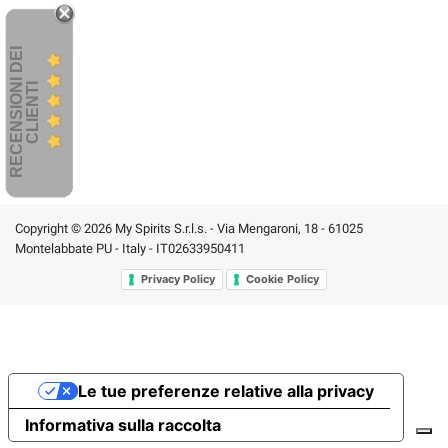
R
E
C
E
N
S
I
O
I
D
E
I
C
L
I
E
N
T
N
I
Copyright © 2026 My Spirits S.r.l.s. - Via Mengaroni, 18 - 61025
Montelabbate PU - Italy - IT02633950411
Privacy Policy
Cookie Policy
Le tue preferenze relative alla privacy
Informativa sulla raccolta