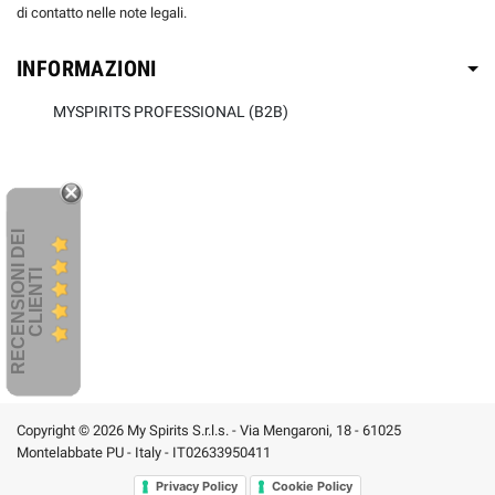
di contatto nelle note legali.
INFORMAZIONI
MYSPIRITS PROFESSIONAL (B2B)
R
E
C
E
N
S
I
O
I
D
E
I
C
L
I
E
N
T
N
I
Copyright © 2026 My Spirits S.r.l.s. - Via Mengaroni, 18 - 61025
Montelabbate PU - Italy - IT02633950411
Privacy Policy
Cookie Policy