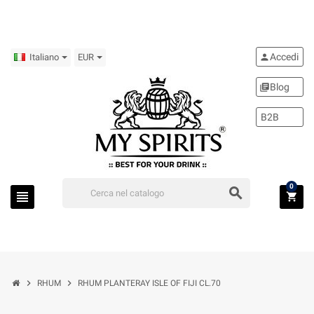
Accedi
person
Italiano
EUR
Blog
library_books
B2B
0
search
view_headline
shopping_cart
chevron_right
chevron_right
RHUM
RHUM PLANTERAY ISLE OF FIJI CL.70