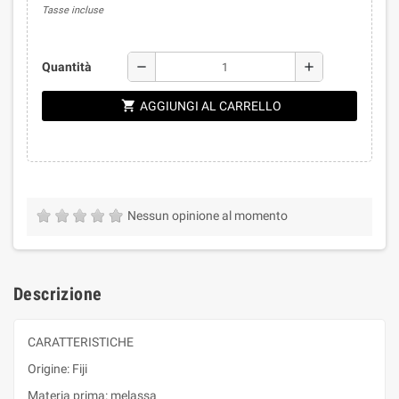
Tasse incluse
remove
add
Quantità
shopping_cart
AGGIUNGI AL CARRELLO
Nessun opinione al momento
Descrizione
CARATTERISTICHE
Origine: Fiji
Materia prima: melassa