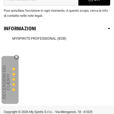
Puoi annullare l'iscrizione in ogni momento. A questo scopo, cerca le info
di contatto nelle note legali.
INFORMAZIONI
MYSPIRITS PROFESSIONAL (B2B)
R
E
C
E
N
S
I
O
I
D
E
I
C
L
I
E
N
T
N
I
Copyright © 2026 My Spirits S.r.l.s. - Via Mengaroni, 18 - 61025