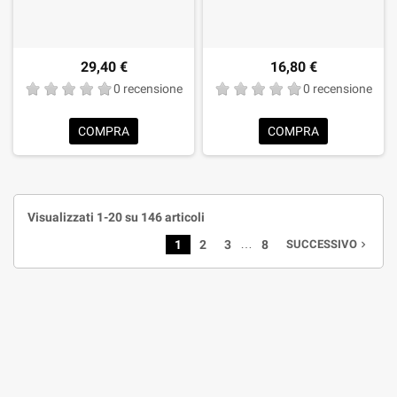
29,40 €
16,80 €
0 recensione
0 recensione
COMPRA
COMPRA
Visualizzati 1-20 su 146 articoli
…
1
2
3
8
SUCCESSIVO
navigate_next