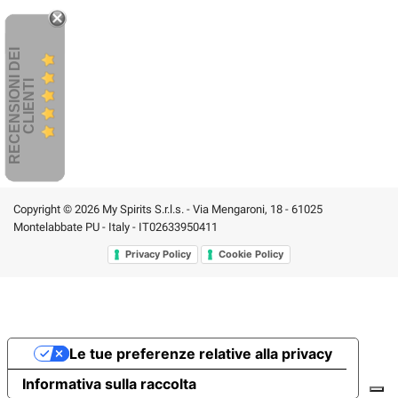
R
E
C
E
N
S
I
O
I
D
E
I
C
L
I
E
N
T
N
I
Copyright © 2026 My Spirits S.r.l.s. - Via Mengaroni, 18 - 61025
Montelabbate PU - Italy - IT02633950411
Privacy Policy
Cookie Policy
Le tue preferenze relative alla privacy
Informativa sulla raccolta