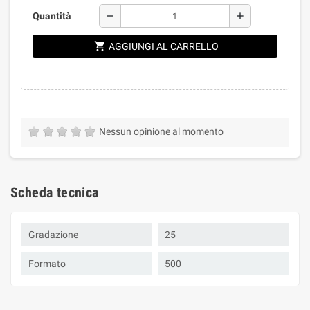
remove
add
Quantità
shopping_cart
AGGIUNGI AL CARRELLO
Nessun opinione al momento
Scheda tecnica
Gradazione
25
Formato
500