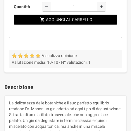
remove
add
Quantità
shopping_cart
AGGIUNGI AL CARRELLO
Visualizza opinione
Valutazione media:
10
/10 -
Nº valutazioni:
1
Descrizione
La delicatezza delle botaniche e il suo perfetto equilibrio
rendono Dr. Mason un gin adatto ad ogni tipo di degustazione.
Si tratta di un distillato trasversale, che non aggredisce il
palato. Un gin da degustare in termini classici, e quindi
miscelato con acqua tonica, ma anche in una miscela