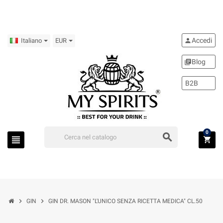
Accedi
person
Italiano
EUR
Blog
library_books
B2B
0
search
view_headline
shopping_cart
chevron_right
chevron_right
GIN
GIN DR. MASON "L'UNICO SENZA RICETTA MEDICA" CL.50