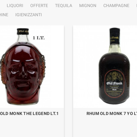
LIQUORI
OFFERTE
TEQUILA
MIGNON
CHAMPAGNE
INE
IGIENIZZANTI
OLD MONK THE LEGEND LT.1
RHUM OLD MONK 7 YO L