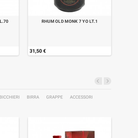
L.70
RHUM OLD MONK 7 YO LT.1
31,50 €
17,01 
BICCHIERI
BIRRA
GRAPPE
ACCESSORI