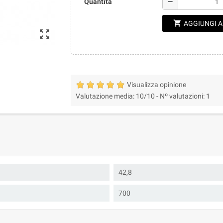
remove
Quantità
shopping_cart
AGGIUNGI 
zoom_out_map
Visualizza opinione
Valutazione media:
10
/10 -
Nº valutazioni:
1
42,8
700