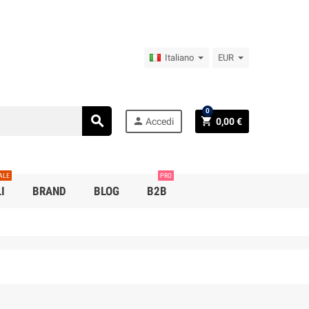
Italiano
EUR
0
search
person
shopping_cart
Accedi
0,00 €
ALE
PRO
I
BRAND
BLOG
B2B