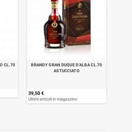
O CL.70
BRANDY GRAN DUQUE D’ALBA CL.70
AMAR
ASTUCCIATO
L
39,50 €
39,50 
Ultimi articoli in magazzino
Ultimi a