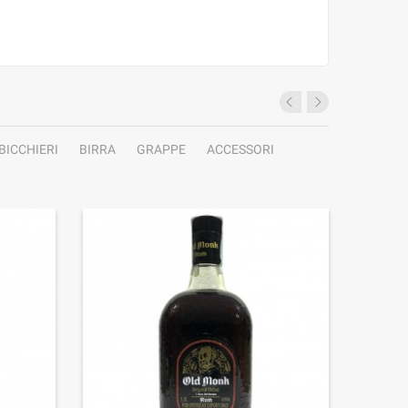
BICCHIERI
BIRRA
GRAPPE
ACCESSORI