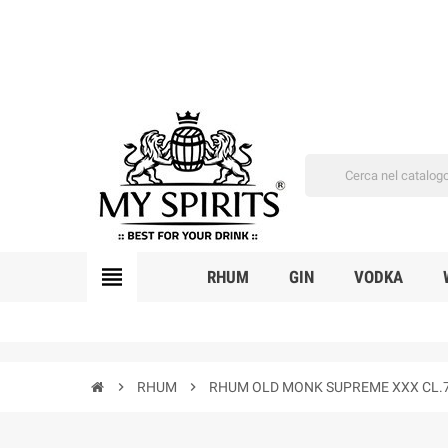
view_headline
RHUM
GIN
VODKA
chevron_right
RHUM
chevron_right
RHUM OLD MONK SUPREME XXX CL.