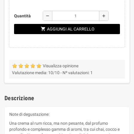
remove
add
Quantità
shopping_cart
AGGIUNGI AL CARRELLO
Visualizza opinione
Valutazione media:
10
/10 -
Nº valutazioni:
1
Descrizione
Note di degustazione:
Una crema al rum ricca, ma non pesante, dal profumo
profondo e complesso gamma di aromi, tra cui chai, cocco e