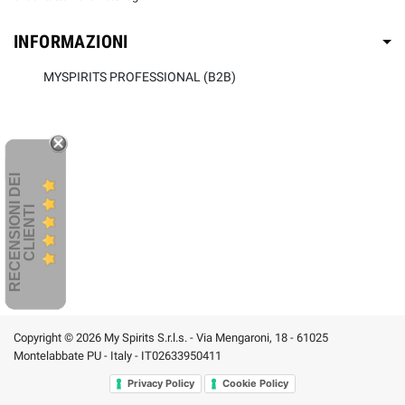
INFORMAZIONI
MYSPIRITS PROFESSIONAL (B2B)
R
E
C
E
N
S
I
O
I
D
E
I
C
L
I
E
N
T
N
I
Copyright © 2026 My Spirits S.r.l.s. - Via Mengaroni, 18 - 61025
Montelabbate PU - Italy - IT02633950411
Privacy Policy
Cookie Policy