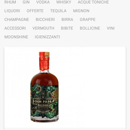
RHUM
GIN
VODKA
WHISKY
ACQUE TONICHE
LIQUORI
OFFERTE
TEQUILA
MIGNON
CHAMPAGNE
BICCHIERI
BIRRA
GRAPPE
ACCESSORI
VERMOUTH
BIBITE
BOLLICINE
VINI
MOONSHINE
IGIENIZZANTI