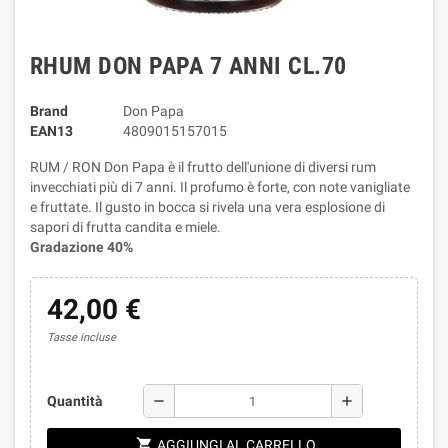
RHUM DON PAPA 7 ANNI CL.70
Brand
Don Papa
EAN13
4809015157015
RUM / RON Don Papa è il frutto dell'unione di diversi rum
invecchiati più di 7 anni. Il profumo è forte, con note vanigliate
e fruttate. Il gusto in bocca si rivela una vera esplosione di
sapori di frutta candita e miele.
Gradazione 40%
42,00 €
Tasse incluse
remove
add
Quantità
shopping_cart
AGGIUNGI AL CARRELLO