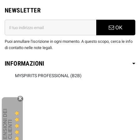
NEWSLETTER
OK
Puoi annullare l'iscrizione in ogni momento. A questo scopo, cerca le info
di contatto nelle note legali.
INFORMAZIONI
MYSPIRITS PROFESSIONAL (B2B)
R
E
C
E
N
S
I
O
I
D
E
I
C
L
I
E
N
T
N
I