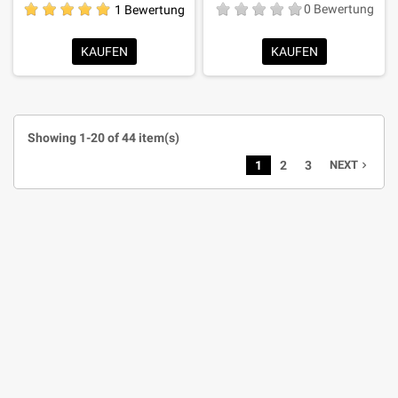
1 Bewertung
0 Bewertung
KAUFEN
KAUFEN
Showing 1-20 of 44 item(s)
1
2
3
NEXT
navigate_next