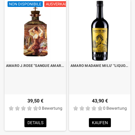
NON DISPONIBILE
AUSVERKAUFT
AMARO J.ROSE "SANGUE AMARO IL SEGRETO" CL.70
AMARO MADAME MILU' "LIQUORE DA BERE AL BISOGNO" CL.70
39,50 €
43,90 €
0 Bewertung
0 Bewertung
DETAILS
KAUFEN