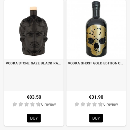
VODKA STONE GAZE BLACK RASPBERRY CL.70
VODKA GHOST GOLD EDITION CL.70 SKULL WITH LIGHT SIGNS OF WEAR
€83.50
€31.90
0 review
0 review
BUY
BUY