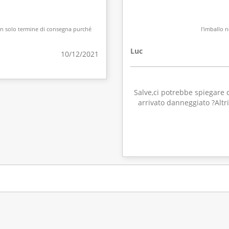
un solo termine di consegna purché
l'imballo n
Luc
10/12/2021
Salve,ci potrebbe spiegare q
arrivato danneggiato ?Altr