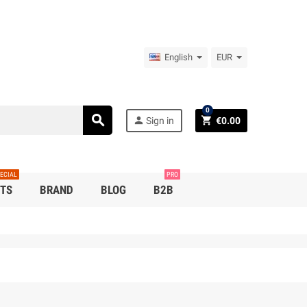
English
EUR
0
search
person
shopping_cart
Sign in
€0.00
ECIAL
PRO
TS
BRAND
BLOG
B2B