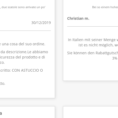
i, due scatole sono arrivate un po’
Bei so einem hohen
Christian m.
30/12/2019
In Italien mit seiner Menge
 una cosa del suo ordine.
ist es nicht möglich, 
e da descrizione.Le abbiamo
Sie können den Rabattgutsch
sicurezza del prodotto e di
3% 
co.
 scritto: CON ASTUCCIO O
to.
a