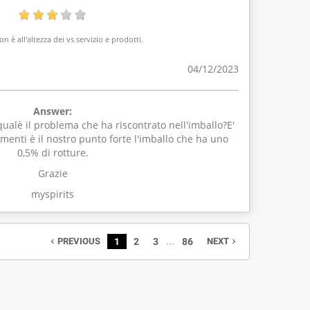
on è all'altezza dei vs servizio e prodotti.
04/12/2023
Answer:
ualè il problema che ha riscontrato nell'imballo?E'
imenti è il nostro punto forte l'imballo che ha uno
0,5% di rotture.
Grazie
myspirits
…
PREVIOUS
1
2
3
86
NEXT
navigate_before
navigate_next