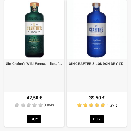
Gin Crafter's Wild Forest, 1 litre, "format économique"
GIN CRAFTER’S LONDON DRY LT.1
42,50 €
39,50 €
0 avis
1 avis
BUY
BUY