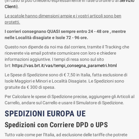
(in caso si può chiederlo espressamente in fase d'ordine o al
Servizio
Clienti
).
Le scatole hanno dimensioni ampie e i vostri articoli sono ben
protetti.
I corrieri consegnano QUASI sempre entro 24 - 48 ore , mentre
nelle Località disagiate e Isole 72 - 96 ore.
Questo non dipende da noi ma dal corriere, tramite il Tracking che
riceverete via email potrete comunicare con loro e chiedere
informazioni aggiuntive. I tempi di resa sono sul sito
brt:
https://vas.brt.it/vas/tempi_consegna_parametri.html
Le Spese di Spedizione sono di € 7,50 in Italia, fatta esclusione di
Isole Maggiori e Minori e Località Disagiate. Le Spedizioni sono
gratuite da € 300 di spesa.
Per Calcolare le spese di Spedizione precise, aggiungere gli Articoli al
Carrello, andare sul Carrello e usare il Simulatore di Spedizione.
SPEDIZIONI EUROPA UE
Spedizioni con Corriere DPD o UPS
Tutto vale come per l'Italia, ad esclusione delle tariffe che potrete