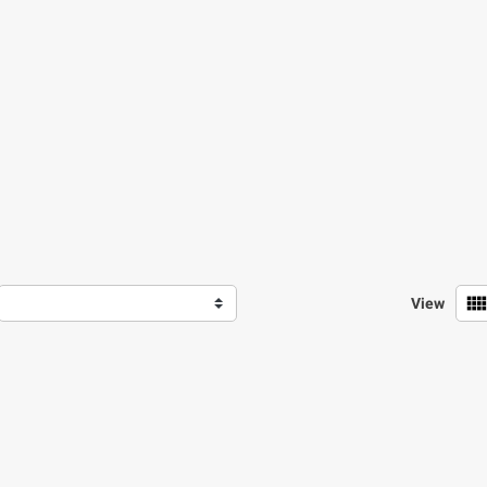
view_comf
View