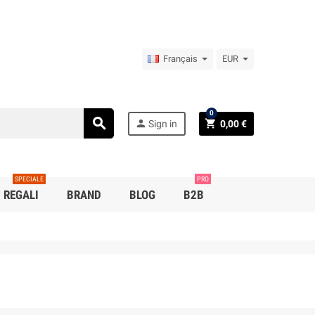
Français
EUR
0
search
person
shopping_cart
Sign in
0,00 €
SPECIALE
PRO
REGALI
BRAND
BLOG
B2B