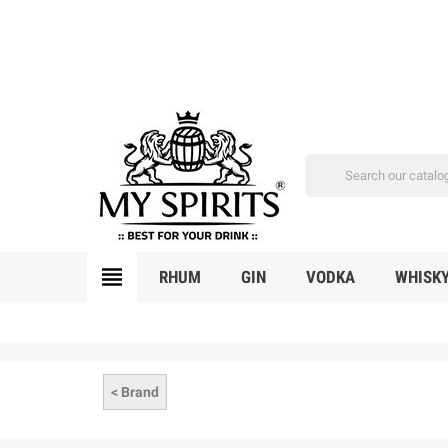
view_headline
RHUM
GIN
VODKA
WHISK
< Brand