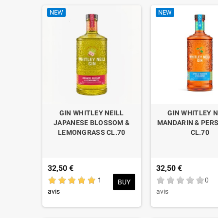
continenti del mondo, vengono lasciate macerare in una bas
NEW
NEW
alambicco di rame rinominato “Constance”. Il risultato è u
tradizionali.
La distilleria Britannica produce una vasta gamma di gin i
storia d’amore con la moglie di origini Africane. Il 
Blood
ed è prodotto con arancia rossa di Sicilia. Se prendiamo 
oriente in cui ricordare la delicata piccantezza dello zenz
conquista e accontenta proprio tutti i palati.
GIN WHITLEY NEILL
GIN WHITLEY N
JAPANESE BLOSSOM &
MANDARIN & PER
LEMONGRASS CL.70
CL.70
32,50 €
32,50 €
1
0
BUY
avis
avis