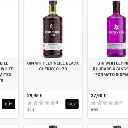
EILL
GIN WHITLEY NEILL BLACK
GIN WHITLEY N
 WHITE
CHERRY CL.70
RHUBARB & GINGE
MITED
“FORMATO RISPA
70
29,95 €
37,90 €
0
0
BUY
BUY
avis
avis