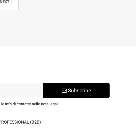
NEXT
navigate_next
Subscribe
e info di contatto nelle note legali.
PROFESSIONAL (B2B)