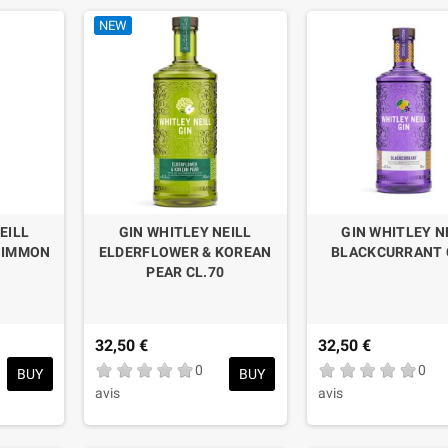
e alcolica di frumento, e vengono poi distillate in piccoli lotti in un 
NEW
n distillato liscio, leggero e agrumato, più morbido e rotondo rispetto a
n cui Johnny Neill cerca di raccontare i suoi ricordi, i suoi viaggi e la
 Orange
, per esempio, è una celebrazione del suo viaggio di nozze in S
il 
Lemongrass & Ginger
 invece, troviamo la storia di un viaggio in 
ero. Questi sono alcuni dei tanti Whitley Neill Gin prodotti dalla distille
EILL
GIN WHITLEY NEILL
GIN WHITLEY N
SIMMON
ELDERFLOWER & KOREAN
BLACKCURRANT 
PEAR CL.70
32,50 €
32,50 €
0
0
BUY
BUY
avis
avis