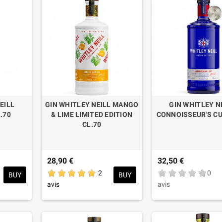
EILL
GIN WHITLEY NEILL MANGO
GIN WHITLEY N
.70
& LIME LIMITED EDITION
CONNOISSEUR'S CU
CL.70
28,90 €
32,50 €
2
0
BUY
BUY
avis
avis