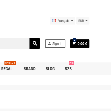
Français
EUR
0
search
person
shopping_cart
Sign in
0,00 €
SPECIALE
PRO
REGALI
BRAND
BLOG
B2B