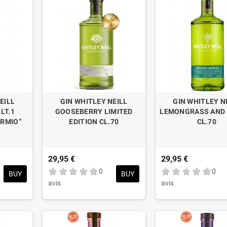
EILL
GIN WHITLEY NEILL
GIN WHITLEY N
LT.1
GOOSEBERRY LIMITED
LEMONGRASS AND 
ARMIO”
EDITION CL.70
CL.70
29,95 €
29,95 €
0
0
BUY
BUY
avis
avis