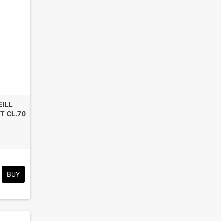
EILL
T CL.70
BUY