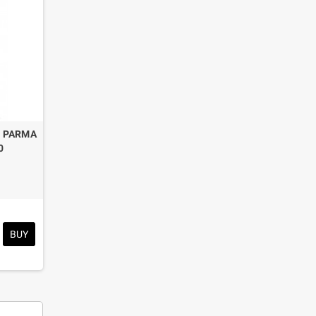
L PARMA
0
BUY