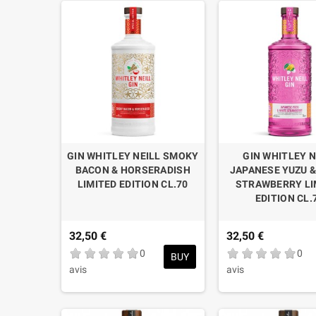
GIN WHITLEY NEILL SMOKY
GIN WHITLEY N
BACON & HORSERADISH
JAPANESE YUZU &
LIMITED EDITION CL.70
STRAWBERRY LI
EDITION CL.
32,50 €
32,50 €
0
0
BUY
avis
avis