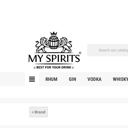
view_headline
RHUM
GIN
VODKA
WHISK
< Brand