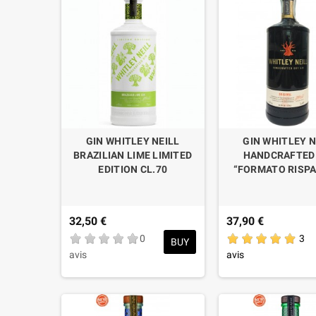
GIN WHITLEY NEILL
GIN WHITLEY N
BRAZILIAN LIME LIMITED
HANDCRAFTED 
EDITION CL.70
“FORMATO RISP
32,50 €
37,90 €
0
3
BUY
avis
avis