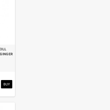
EILL
GINGER
BUY