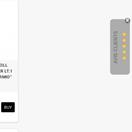
AVIS CLIENTS
EILL
R LT.1
RMIO”
BUY