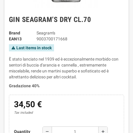
GIN SEAGRAM’S DRY CL.70
Brand
Seagram's
EAN13
9003700171668
Last items in stock
warning
È stato lanciato nel 1939 ed è eccezionalmente morbido con
sentori di buccia d'arancia e cannella , estremamente
miscelabile, rende un martini superbo e sofisticato ed è
altrettanto delizioso per altri cocktail.
Gradazione 40%
34,50 €
Tax included
remove
add
Quantity