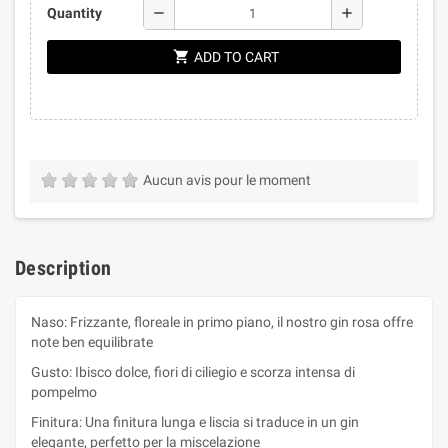
remove
add
Quantity
shopping_cart
ADD TO CART
Aucun avis pour le moment
Description
Naso: Frizzante, floreale in primo piano, il nostro gin rosa offre
note ben equilibrate
Gusto: Ibisco dolce, fiori di ciliegio e scorza intensa di
pompelmo
Finitura: Una finitura lunga e liscia si traduce in un gin
elegante, perfetto per la miscelazione