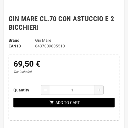
GIN MARE CL.70 CON ASTUCCIO E 2
BICCHIERI
Brand
Gin Mare
EAN13
8437009805510
69,50 €
Tax included
remove
add
Quantity
shopping_cart
ADD TO CART