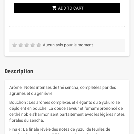
shopping_cart
ADD TO CART
Aucun avis pour le moment
Description
Arôme : Notes intenses de thé sencha, complétées par des
agrumes et du genièvre.
Bouchon : Les arômes complexes et élégants du Gyokuro se
déploient en bouche. La douce saveur et l'umami prononcé de
ce thé noble s'harmonisent parfaitement avec les légères notes
florales du sencha.
Finale : La finale révèle des notes de yuzu, de feuilles de