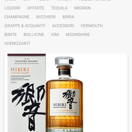
LIQUORI
OFFERTE
TEQUILA
MIGNON
CHAMPAGNE
BICCHIERI
BIRRA
GRAPPE & ACQUAVITI
ACCESSORI
VERMOUTH
BIBITE
BOLLICINE
VINI
MOONSHINE
IGIENIZZANTI