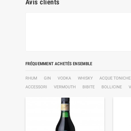
Avis clients
FRÉQUEMMENT ACHETÉS ENSEMBLE
RHUM
GIN
VODKA
WHISKY
ACQUE TONICHE
ACCESSORI
VERMOUTH
BIBITE
BOLLICINE
V