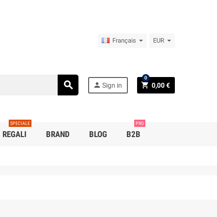
Français
EUR
0
search
person
shopping_cart
Sign in
0,00 €
SPECIALE
PRO
REGALI
BRAND
BLOG
B2B