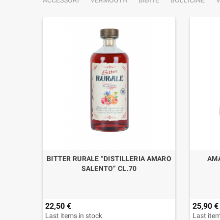
ACCESSORI
VERMOUTH
BIBITE
BOLLICINE
V
A CL.70
BITTER RURALE “DISTILLERIA AMARO
AMA
SALENTO” CL.70
22,50 €
25,90 €
Last items in stock
Last item