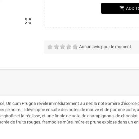
shopping_cart
ADD T
zoom_out_map
Aucun avis pour le moment
oncé, Unicum Prugna révèle immédiatement au nez la note amère d'écorce 
e cerise noire. Il développe ensuite des notes de mauve et de pomme cuite
girofle et la réglisse, et une finale de noix, de champignons, de chocola
crée de fruits rouges, framboise mûre, mûre et prune explose dans un ense