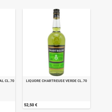
L CL.70
LIQUORE CHARTREUSE VERDE CL.70
RHUM
20ème 
52,50 €
74,50 
Last ite