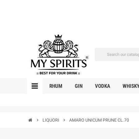
view_headline
RHUM
GIN
VODKA
WHISK
chevron_right
LIQUORI
chevron_right
AMARO UNICUM PRUNE CL.70