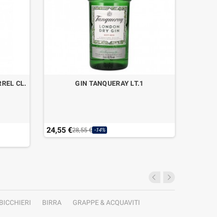
REL CL.
GIN TANQUERAY LT.1
WHISKY
24,55 €
97,49 
28,55 €
-14%
BICCHIERI
BIRRA
GRAPPE & ACQUAVITI