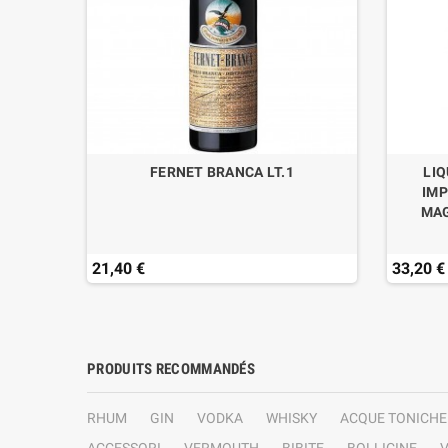
.S.O.P
FERNET BRANCA LT.1
LI
IMP
MAG
21,40 €
33,20 €
PRODUITS RECOMMANDÉS
RHUM
GIN
VODKA
WHISKY
ACQUE TONICHE