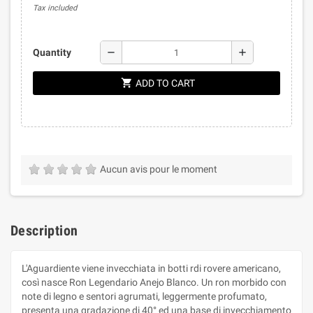
Tax included
remove
add
Quantity
shopping_cart
ADD TO CART
Aucun avis pour le moment
Description
L'Aguardiente viene invecchiata in botti rdi rovere americano,
così nasce Ron Legendario Anejo Blanco. Un ron morbido con
note di legno e sentori agrumati, leggermente profumato,
presenta una gradazione di 40° ed una base di invecchiamento