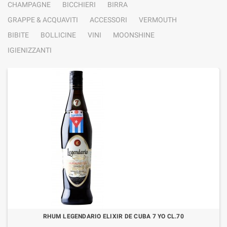
CHAMPAGNE
BICCHIERI
BIRRA
GRAPPE & ACQUAVITI
ACCESSORI
VERMOUTH
BIBITE
BOLLICINE
VINI
MOONSHINE
IGIENIZZANTI
RHUM LEGENDARIO ELIXIR DE CUBA 7 YO CL.70