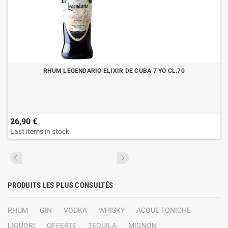
RHUM LEGENDARIO ELIXIR DE CUBA 7 YO CL.70
26,90 €
Last items in stock
PRODUITS LES PLUS CONSULTÉS
RHUM
GIN
VODKA
WHISKY
ACQUE TONICHE
LIQUORI
OFFERTE
TEQUILA
MIGNON