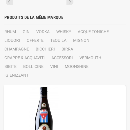
PRODUITS DE LA MÊME MARQUE
RHUM
GIN
VODKA
WHISKY
ACQUE TONICHE
LIQUORI
OFFERTE
TEQUILA
MIGNON
CHAMPAGNE
BICCHIERI
BIRRA
GRAPPE & ACQUAVITI
ACCESSORI
VERMOUTH
BIBITE
BOLLICINE
VINI
MOONSHINE
IGIENIZZANTI