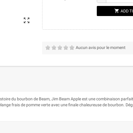
shopping_cart
ADD T
zoom_out_map
Aucun avis pour le moment
 d'histoire du bourbon de Beam, Jim Beam Apple est une combinaison parfa
ange frais de pomme verte avec une finale chaleureuse de bourbon. Dégus