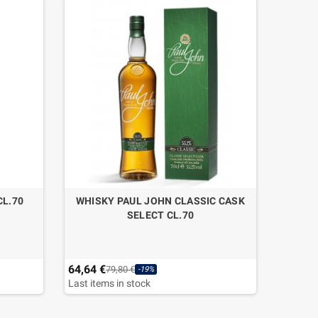
CL.70
WHISKY PAUL JOHN CLASSIC CASK
WHISK
SELECT CL.70
64,64 €
67,50 
79,80 €
-19%
Last items in stock