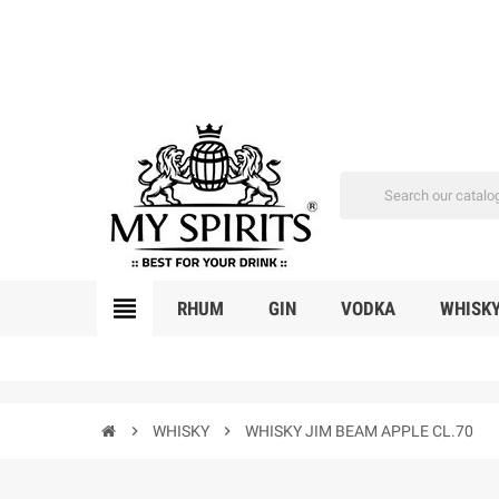
view_headline
RHUM
GIN
VODKA
WHISK
chevron_right
WHISKY
chevron_right
WHISKY JIM BEAM APPLE CL.70