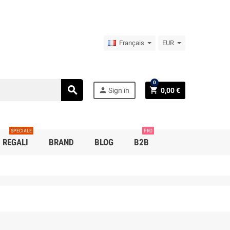
Français
EUR
0
search
person
shopping_cart
Sign in
0,00 €
SPECIALE
PRO
REGALI
BRAND
BLOG
B2B