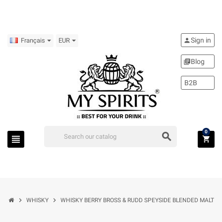
Sign in
person
Français
EUR
Blog
library_books
B2B
0
search
view_headline
shopping_cart
chevron_right
chevron_right
WHISKY
WHISKY BERRY BROSS & RUDD SPEYSIDE BLENDED MALT CL