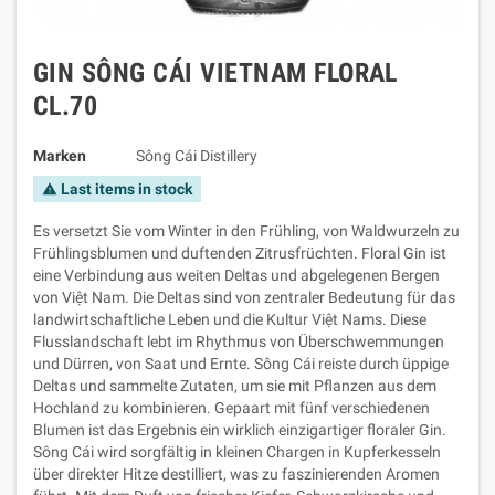
GIN SÔNG CÁI VIETNAM FLORAL
CL.70
Marken
Sông Cái Distillery
Last items in stock
warning
Es versetzt Sie vom Winter in den Frühling, von Waldwurzeln zu
Frühlingsblumen und duftenden Zitrusfrüchten. Floral Gin ist
eine Verbindung aus weiten Deltas und abgelegenen Bergen
von Việt Nam. Die Deltas sind von zentraler Bedeutung für das
landwirtschaftliche Leben und die Kultur Việt Nams. Diese
Flusslandschaft lebt im Rhythmus von Überschwemmungen
und Dürren, von Saat und Ernte. Sông Cái reiste durch üppige
Deltas und sammelte Zutaten, um sie mit Pflanzen aus dem
Hochland zu kombinieren. Gepaart mit fünf verschiedenen
Blumen ist das Ergebnis ein wirklich einzigartiger floraler Gin.
Sông Cái wird sorgfältig in kleinen Chargen in Kupferkesseln
über direkter Hitze destilliert, was zu faszinierenden Aromen