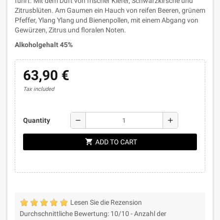
führt. Mit dem Duft von frischer Kiefer, Schwarzkirsche und
Zitrusblüten. Am Gaumen ein Hauch von reifen Beeren, grünem
Pfeffer, Ylang Ylang und Bienenpollen, mit einem Abgang von
Gewürzen, Zitrus und floralen Noten.
Alkoholgehalt 45%
63,90 €
Tax included
remove
add
Quantity
shopping_cart
ADD TO CART
Lesen Sie die Rezension
Durchschnittliche Bewertung:
10
/10 -
Anzahl der