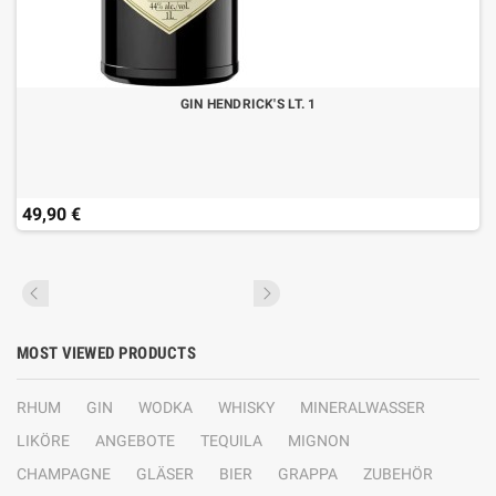
GIN HENDRICK'S LT. 1
49,90 €
MOST VIEWED PRODUCTS
RHUM
GIN
WODKA
WHISKY
MINERALWASSER
LIKÖRE
ANGEBOTE
TEQUILA
MIGNON
CHAMPAGNE
GLÄSER
BIER
GRAPPA
ZUBEHÖR