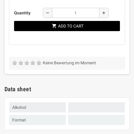
remove
add
Quantity
shopping_cart
ADD TO CART
Keine Bewertung im Moment
Data sheet
Alkohol
Format