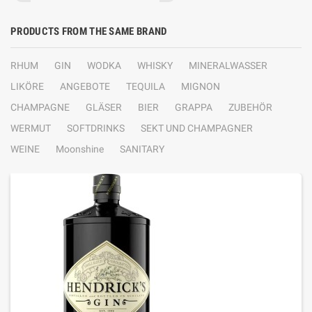
PRODUCTS FROM THE SAME BRAND
RHUM
GIN
WODKA
WHISKY
MINERALWASSER
LIKÖRE
ANGEBOTE
TEQUILA
MIGNON
CHAMPAGNE
GLÄSER
BIER
GRAPPA
ZUBEHÖR
WERMUT
SOFTDRINKS
SEKT UND CHAMPAGNER
WEINE
Moonshine
SANITARY