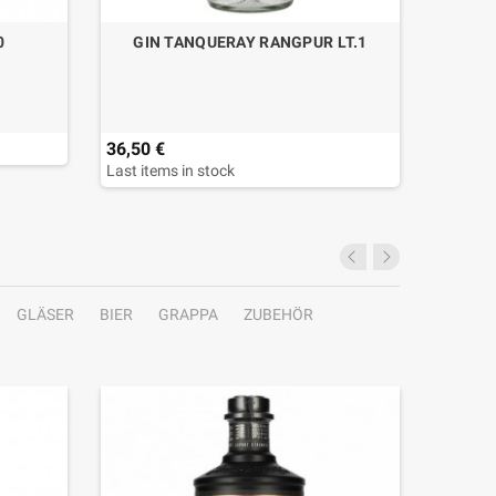
0
GIN TANQUERAY RANGPUR LT.1
GIN 
36,50 €
59,10 
Last items in stock
Last ite
GLÄSER
BIER
GRAPPA
ZUBEHÖR