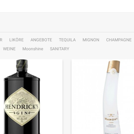
R
LIKÖRE
ANGEBOTE
TEQUILA
MIGNON
CHAMPAGNE
WEINE
Moonshine
SANITARY