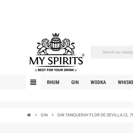
view_headline
RHUM
GIN
WODKA
WHISK
chevron_right
GIN
chevron_right
GIN TANQUERAY FLOR DE SEVILLA CL.7