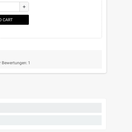
add
O CART
r Bewertungen:
1