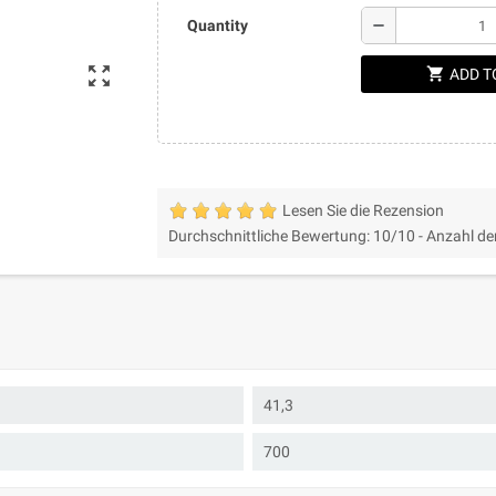
remove
Quantity
zoom_out_map
shopping_cart
ADD T
Lesen Sie die Rezension
Durchschnittliche Bewertung:
10
/10 -
Anzahl de
41,3
700