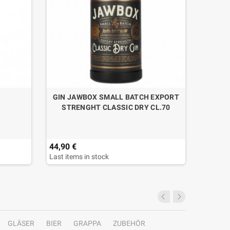
GIN JAWBOX SMALL BATCH EXPORT
GIN 
STRENGHT CLASSIC DRY CL.70
44,90 €
17,50 
Last items in stock
GLÄSER
BIER
GRAPPA
ZUBEHÖR