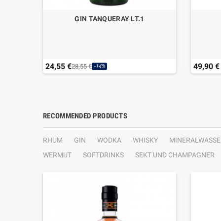
IMITED
GIN TANQUERAY LT.1
24,55 €
49,90 €
28,55 €
-14%
RECOMMENDED PRODUCTS
RHUM
GIN
WODKA
WHISKY
MINERALWASSE
WERMUT
SOFTDRINKS
SEKT UND CHAMPAGNER