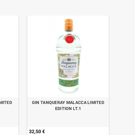
MITED
GIN TANQUERAY MALACCA LIMITED
GIN T
EDITION LT.1
32,50 €
55,00 