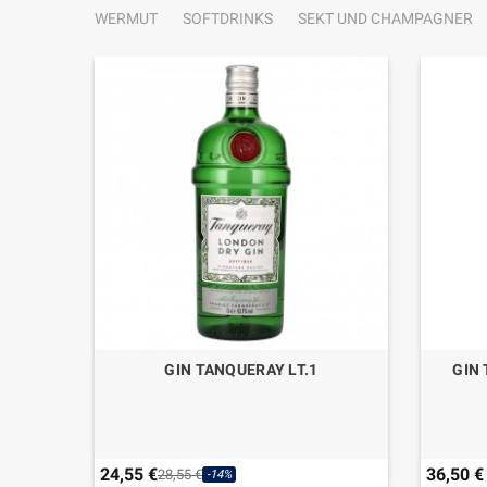
WERMUT
SOFTDRINKS
SEKT UND CHAMPAGNER
OL FREE
GIN TANQUERAY LT.1
GIN
24,55 €
36,50 €
28,55 €
-14%