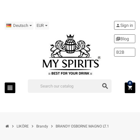
Sign in
person
Deutsch
EUR
Blog
library_books
B2B
0
search
view_headline
shopping_cart
chevron_right
chevron_right
chevron_right
LIKÖRE
Brandy
BRANDY OSBORNE MAGNO LT.1