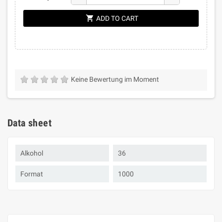
shopping_cart
ADD TO CART
Keine Bewertung im Moment
Data sheet
Alkohol
36
Format
1000