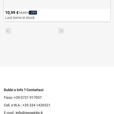
10,99 €
14,65 €
-25%
Last items in stock
Dubbi o Info ? Contattaci
Fisso: +39 0721 917057
Cell. e W.A.: +39 334 1426521
E-mail :
info@myspirits.it