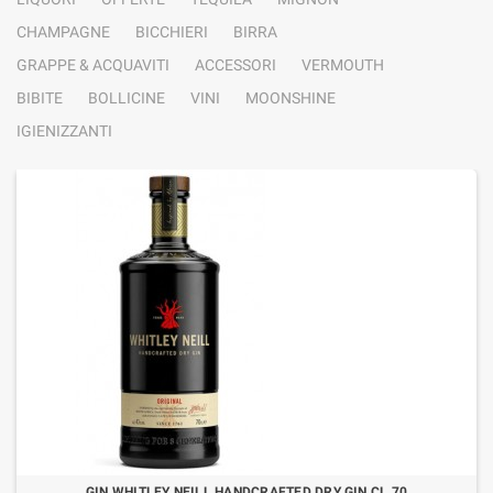
CHAMPAGNE
BICCHIERI
BIRRA
GRAPPE & ACQUAVITI
ACCESSORI
VERMOUTH
BIBITE
BOLLICINE
VINI
MOONSHINE
IGIENIZZANTI
GIN WHITLEY NEILL HANDCRAFTED DRY GIN CL.70