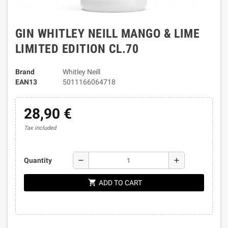
GIN WHITLEY NEILL MANGO & LIME
LIMITED EDITION CL.70
Brand
Whitley Neill
EAN13
5011166064718
28,90 €
Tax included
remove
add
Quantity
shopping_cart
ADD TO CART