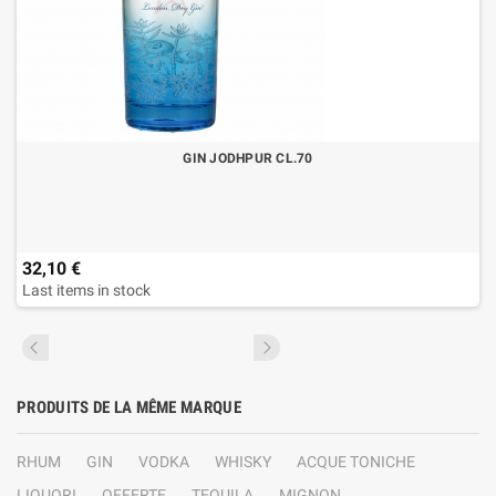
GIN JODHPUR CL.70
32,10 €
Last items in stock
PRODUITS DE LA MÊME MARQUE
RHUM
GIN
VODKA
WHISKY
ACQUE TONICHE
LIQUORI
OFFERTE
TEQUILA
MIGNON