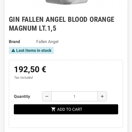
GIN FALLEN ANGEL BLOOD ORANGE
MAGNUM LT.1,5
Brand
Fallen Angel
Last items in stock
warning
192,50 €
Tax included
remove
add
Quantity
shopping_cart
ADD TO CART