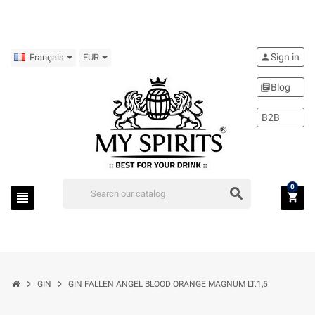
Sign in
person
Français
EUR
Blog
library_books
B2B
0
search
view_headline
shopping_cart
chevron_right
chevron_right
GIN
GIN FALLEN ANGEL BLOOD ORANGE MAGNUM LT.1,5