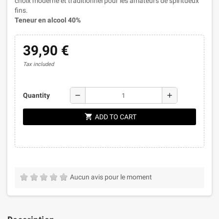
choix moderne et traditionnel pour les amateurs de spiritueux
fins.
Teneur en alcool 40%
39,90 €
Tax included
remove
add
Quantity
shopping_cart
ADD TO CART
Aucun avis pour le moment