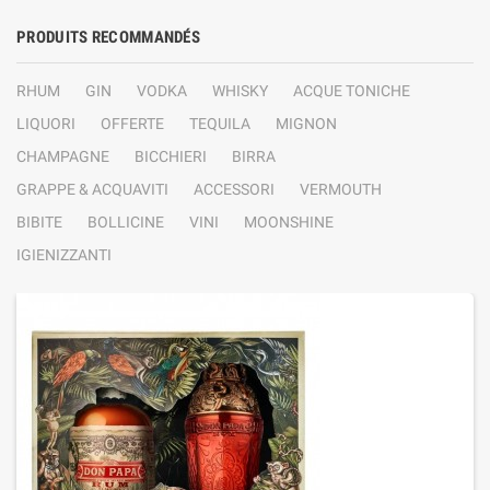
PRODUITS RECOMMANDÉS
RHUM
GIN
VODKA
WHISKY
ACQUE TONICHE
LIQUORI
OFFERTE
TEQUILA
MIGNON
CHAMPAGNE
BICCHIERI
BIRRA
GRAPPE & ACQUAVITI
ACCESSORI
VERMOUTH
BIBITE
BOLLICINE
VINI
MOONSHINE
IGIENIZZANTI