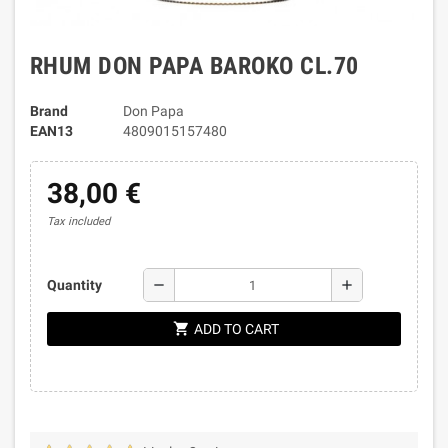
RHUM DON PAPA BAROKO CL.70
Brand
Don Papa
EAN13
4809015157480
38,00 €
Tax included
remove
add
Quantity
shopping_cart
ADD TO CART