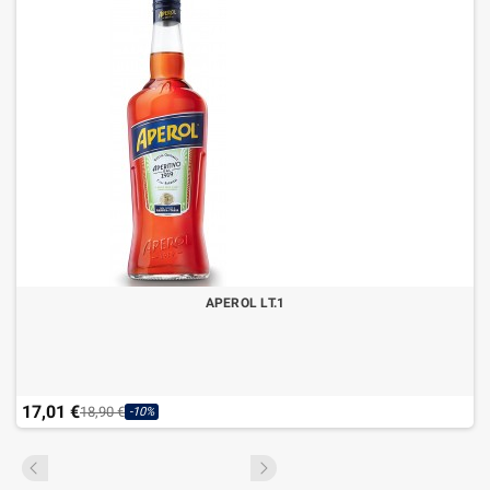
APEROL LT.1
17,01 €
18,90 €
-10%