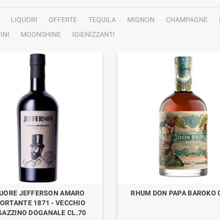
LIQUORI
OFFERTE
TEQUILA
MIGNON
CHAMPAGNE
INI
MOONSHINE
IGIENIZZANTI
QUORE JEFFERSON AMARO
RHUM DON PAPA BAROKO 
ORTANTE 1871 - VECCHIO
AZZINO DOGANALE CL.70