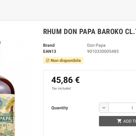
RHUM DON PAPA BAROKO CL.
Brand
Don Papa
EAN13
9010330005485
Non disponibile
block
45,86 €
Tax included
remove
Quantity
shopping_cart
ADD T