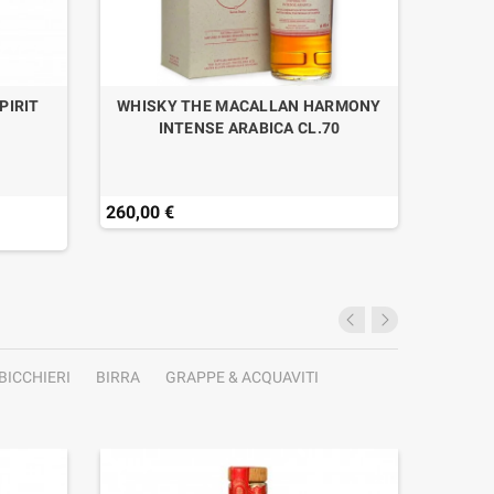
PIRIT
WHISKY THE MACALLAN HARMONY
COSTO 
INTENSE ARABICA CL.70
260,00 €
25,00 
BICCHIERI
BIRRA
GRAPPE & ACQUAVITI