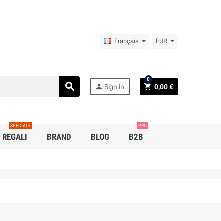
Français
EUR
0
search
person
shopping_cart
Sign in
0,00 €
SPECIALE
PRO
REGALI
BRAND
BLOG
B2B