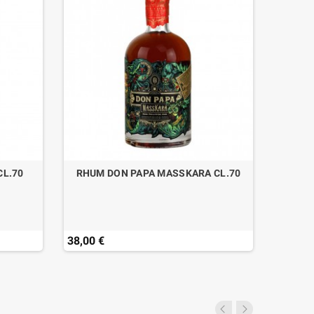
CL.70
RHUM DON PAPA MASSKARA CL.70
RHUM 
38,00 €
79,50 