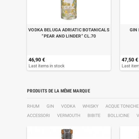
 RIISE"
VODKA BELUGA ADRIATIC BOTANICALS
GIN
I
“PEAR AND LINDER” CL.70
46,90 €
47,50 €
Last items in stock
Last item
PRODUITS DE LA MÊME MARQUE
RHUM
GIN
VODKA
WHISKY
ACQUE TONICHE
ACCESSORI
VERMOUTH
BIBITE
BOLLICINE
V