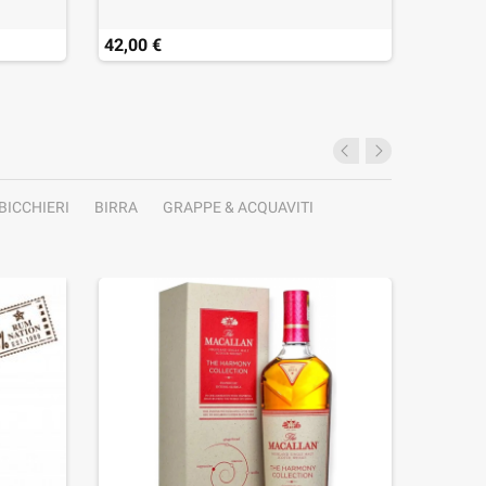
42,00 €
46,90 
Last ite
BICCHIERI
BIRRA
GRAPPE & ACQUAVITI