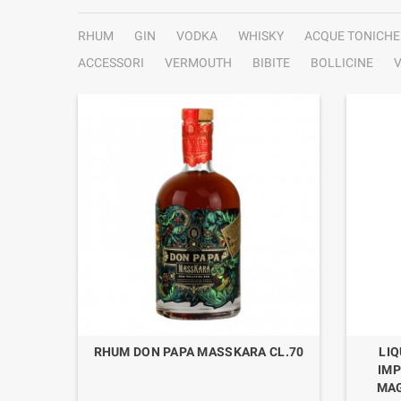
RHUM
GIN
VODKA
WHISKY
ACQUE TONICHE
ACCESSORI
VERMOUTH
BIBITE
BOLLICINE
V
ALT 16Y
RHUM DON PAPA MASSKARA CL.70
LI
IMP
MAG