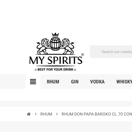
view_headline
RHUM
GIN
VODKA
WHISK
chevron_right
RHUM
chevron_right
RHUM DON PAPA BAROKO CL.70 CON