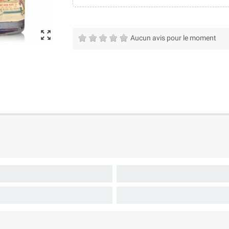
zoom_out_map
Aucun avis pour le moment