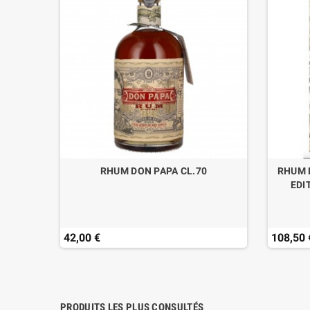
.70
RHUM DON PAPA CL.70
RHUM 
EDI
42,00 €
108,50 
PRODUITS LES PLUS CONSULTÉS