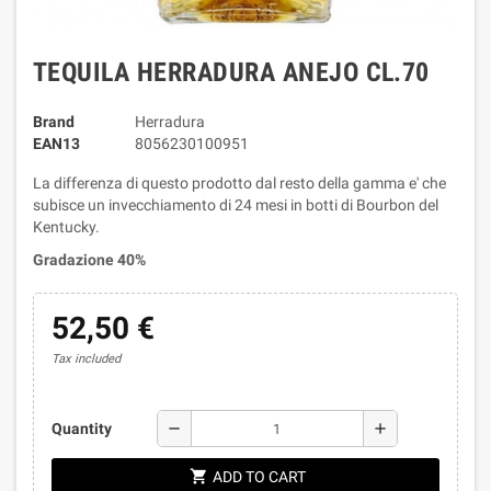
TEQUILA HERRADURA ANEJO CL.70
Brand
Herradura
EAN13
8056230100951
La differenza di questo prodotto dal resto della gamma e' che
subisce un invecchiamento di 24 mesi in botti di Bourbon del
Kentucky.
Gradazione 40%
52,50 €
Tax included
remove
add
Quantity
shopping_cart
ADD TO CART