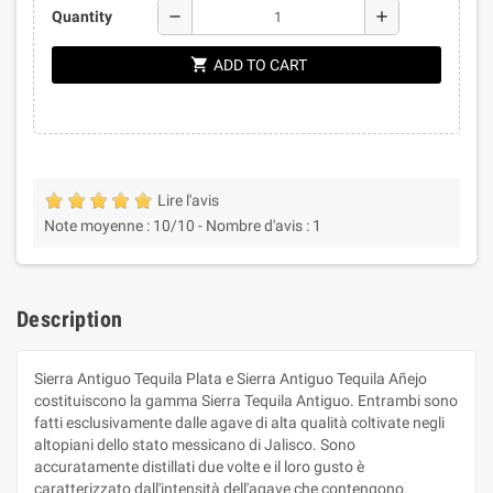
remove
add
Quantity
shopping_cart
ADD TO CART
Lire l'avis
Note moyenne :
10
/10 -
Nombre d'avis :
1
Description
Sierra Antiguo Tequila Plata e Sierra Antiguo Tequila Añejo
costituiscono la gamma Sierra Tequila Antiguo. Entrambi sono
fatti esclusivamente dalle agave di alta qualità coltivate negli
altopiani dello stato messicano di Jalisco. Sono
accuratamente distillati due volte e il loro gusto è
caratterizzato dall'intensità dell'agave che contengono.