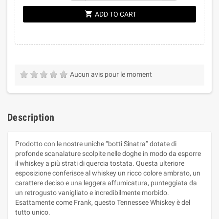
shopping_cart
ADD TO CART
Aucun avis pour le moment
Description
Prodotto con le nostre uniche “botti Sinatra” dotate di
profonde scanalature scolpite nelle doghe in modo da esporre
il whiskey a più strati di quercia tostata. Questa ulteriore
esposizione conferisce al whiskey un ricco colore ambrato, un
carattere deciso e una leggera affumicatura, punteggiata da
un retrogusto vanigliato e incredibilmente morbido.
Esattamente come Frank, questo Tennessee Whiskey è del
tutto unico.