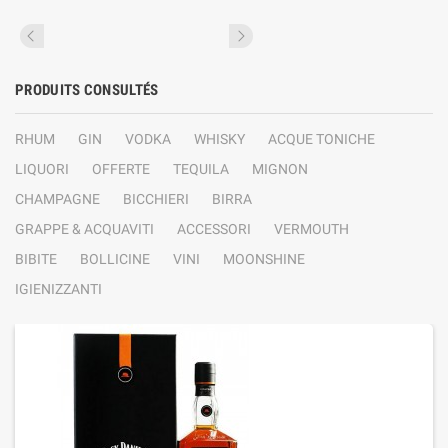
PRODUITS CONSULTÉS
RHUM
GIN
VODKA
WHISKY
ACQUE TONICHE
LIQUORI
OFFERTE
TEQUILA
MIGNON
CHAMPAGNE
BICCHIERI
BIRRA
GRAPPE & ACQUAVITI
ACCESSORI
VERMOUTH
BIBITE
BOLLICINE
VINI
MOONSHINE
IGIENIZZANTI