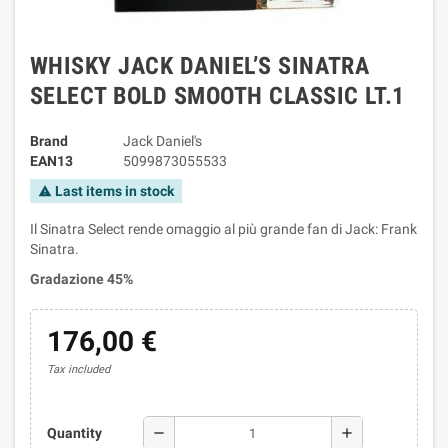
WHISKY JACK DANIEL’S SINATRA
SELECT BOLD SMOOTH CLASSIC LT.1
Brand
Jack Daniel's
EAN13
5099873055533
Last items in stock
warning
Il Sinatra Select rende omaggio al più grande fan di Jack: Frank
Sinatra.
Gradazione 45%
176,00 €
Tax included
remove
add
Quantity