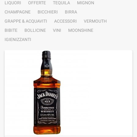
LIQUORI
OFFERTE
TEQUILA
MIGNON
CHAMPAGNE
BICCHIERI
BIRRA
GRAPPE & ACQUAVITI
ACCESSORI
VERMOUTH
BIBITE
BOLLICINE
VINI
MOONSHINE
IGIENIZZANTI